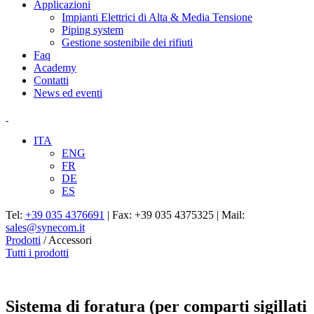
Applicazioni
Impianti Elettrici di Alta & Media Tensione
Piping system
Gestione sostenibile dei rifiuti
Faq
Academy
Contatti
News ed eventi
ITA
ENG
FR
DE
ES
Tel:
+39 035 4376691
| Fax: +39 035 4375325 | Mail:
sales@synecom.it
Prodotti
/
Accessori
Tutti i prodotti
Sistema di foratura (per comparti sigillati