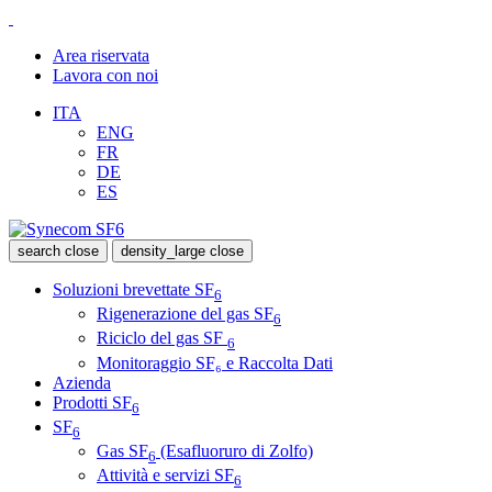
Area riservata
Lavora con noi
ITA
ENG
FR
DE
ES
search
close
density_large
close
Soluzioni brevettate SF
6
Rigenerazione del gas SF
6
Riciclo del gas SF
6
Monitoraggio SF₆ e Raccolta Dati
Azienda
Prodotti SF
6
SF
6
Gas SF
(Esafluoruro di Zolfo)
6
Attività e servizi SF
6