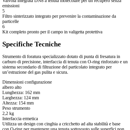
Valvola integrata DN8 a tenuta molecolare per un recupero senza
emissioni
5
Filtro sinterizzato integrato per prevenire la contaminazione da
particelle
6
Kit completo pronto per il campo in valigetta protettiva
Specifiche Tecniche
Strumento di foratura specializzato dotato di punta di fresatura in
carburo di precisione, interfaccia di tenuta con O-ring rinforzato e un
sistema secondario di filtrazione del particolato integrato per
un’estrazione del gas pulita e sicura.
Dimensioni configurazione
albero alto
Lunghezza: 162 mm
Larghezza: 124 mm
Altezza: 154 mm
Peso strumento
2,2 kg
Interfaccia ermetica
Utilizza un design con cinghia a cricchetto ad alta stabilità e base
con O-ring per mantenere una tenuta sottovuoto sulle superfici non